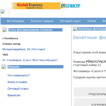
Сеть фотомагазинов «Спектр», г. Челябинск
ФотоБукварь
Каталог товаров
Оптовый отдел
Услуги
Фо
Зачетные фотогра
Сеть фотомагазинов «Спектр»
Зачетные ф
г.Челябинск
Северо-запад
Молодогвардейцев, 10г (Опт.отдел)
Я выставляю этой кома
ЧМЗ
Ул. Сталеваров, 11 (м-н "Фото.Часы.Музыка")
Команда
РЎРјСѓСЃРјС
стартовый номер 21
Важное
Фотокамера «Canon A 7
Что новенького?
Средняя оценка зрител
Книга отзывов
Оптовый отдел
Р“РµСЂРѕР№
Вакансии
Р–Р°РґРёРЅ