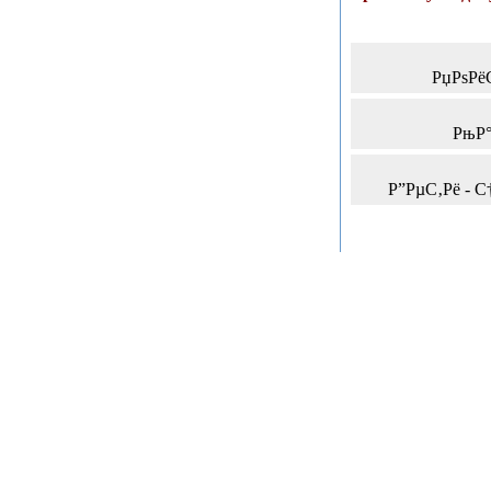
РџРѕРё
РњР
Р”РµС‚Рё - С