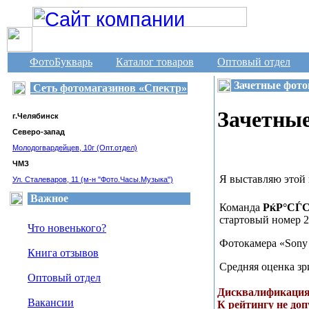
Сеть фотомагазинов «Спектр», г. Челябинск
ФотоБукварь
Каталог товаров
Оптовый отдел
Зачетные фото
Сеть фотомагазинов «Спектр»
Зачетны
г.Челябинск
Северо-запад
Молодогвардейцев, 10г (Опт.отдел)
ЧМЗ
Я выставляю этой
Ул. Сталеваров, 11 (м-н "Фото.Часы.Музыка")
Важное
Команда
РќР°СЃ
стартовый номер 
Что новенького?
Фотокамера «Sony
Книга отзывов
Средняя оценка зр
Оптовый отдел
Дисквалификация.
Вакансии
К рейтингу не до