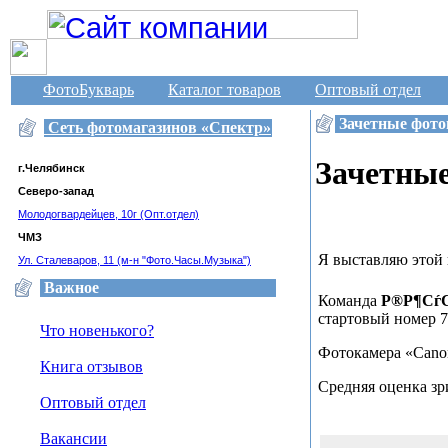
Сеть фотомагазинов «Спектр», г. Челябинск
ФотоБукварь
Каталог товаров
Оптовый отдел
Зачетные фото
Сеть фотомагазинов «Спектр»
Зачетны
г.Челябинск
Северо-запад
Молодогвардейцев, 10г (Опт.отдел)
ЧМЗ
Я выставляю этой
Ул. Сталеваров, 11 (м-н "Фото.Часы.Музыка")
Важное
Команда
Р®Р¶СѓС
стартовый номер 7
Что новенького?
Фотокамера «Cano
Книга отзывов
Средняя оценка зр
Оптовый отдел
Вакансии