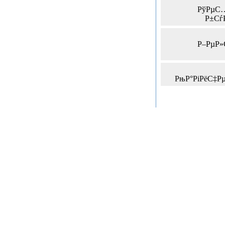
РўРµС…
Р±Сѓ
Р–РµР»
РњР°РіРёС‡Р