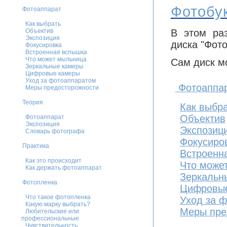
Фотобу
Фотоаппарат
Как выбрать
Объектив
В этом раз
Экспозиция
диска "Фото
Фокусировка
Встроенная вспышка
Что может мыльница
Сам диск м
Зеркальные камеры
Цифровые камеры
Уход за фотоаппаратом
Фотоаппа
Меры предосторожности
Теория
Как выбр
Объектив
Фотоаппарат
Экспозиция
Экспозиц
Словарь фотографа
Фокусиро
Практика
Встроенн
Как это происходит
Что може
Как держать фотоаппарат
Зеркальн
Фотопленка
Цифровы
Что такое фотопленка
Уход за 
Какую марку выбрать?
Меры пре
Любительские или
профессиональные
Чувствительность