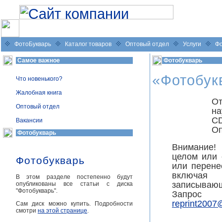
Сеть фотомагазинов «Спектр», г. Челябинск
ФотоБукварь
Каталог товаров
Оптовый отдел
Услуги
Фо
Самое важное
Фотобукварь
«Фотобук
Что новенького?
Жалобная книга
От
Оптовый отдел
на
CD
Вакансии
Оп
Фотобукварь
Внимание!
целом или 
Фотобукварь
или перен
включая э
В этом разделе постепенно будут
записываю
опубликованы все статьи с диска
"Фотобукварь".
Запрос
reprint2007
Сам диск можно купить. Подробности
смотри
на этой странице
.