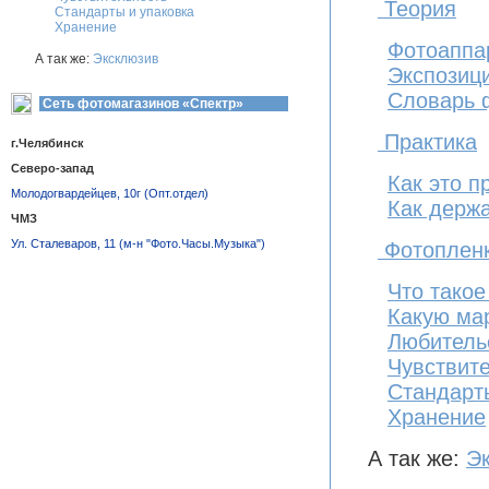
Теория
Стандарты и упаковка
Хранение
Фотоаппа
А так же:
Эксклюзив
Экспозиц
Словарь 
Сеть фотомагазинов «Спектр»
Практика
г.Челябинск
Северо-запад
Как это п
Молодогвардейцев, 10г (Опт.отдел)
Как держ
ЧМЗ
Ул. Сталеваров, 11 (м-н "Фото.Часы.Музыка")
Фотоплен
Что тако
Какую ма
Любитель
Чувствит
Стандарт
Хранение
А так же:
Э